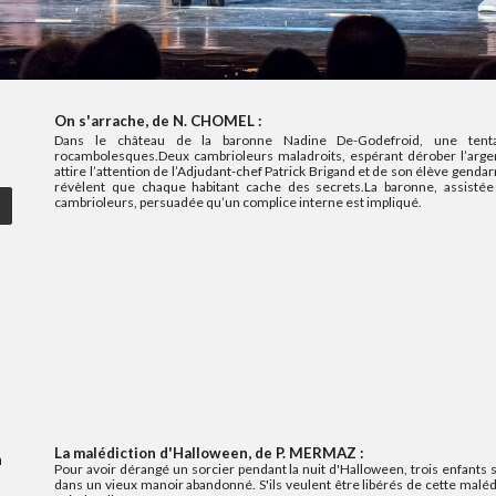
On s'arrache, de N. CHOMEL :
Dans le château de la baronne Nadine De-Godefroid, une tenta
rocambolesques.Deux cambrioleurs maladroits, espérant dérober l’argente
attire l’attention de l’Adjudant-chef Patrick Brigand et de son élève gen
révèlent que chaque habitant cache des secrets.La baronne, assisté
cambrioleurs, persuadée qu’un complice interne est impliqué.
La malédiction d'Halloween, de P. MERMAZ :
h
Pour avoir dérangé un sorcier pendant la nuit d'Halloween, trois enfan
dans un vieux manoir abandonné. S'ils veulent être libérés de cette malédic