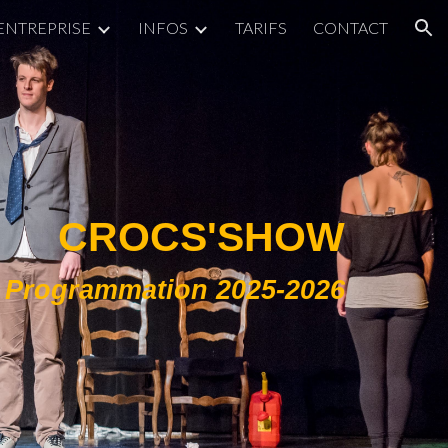
ENTREPRISE
INFOS
TARIFS
CONTACT
ion
CROCS'SHOW
Programmation 2025-2026