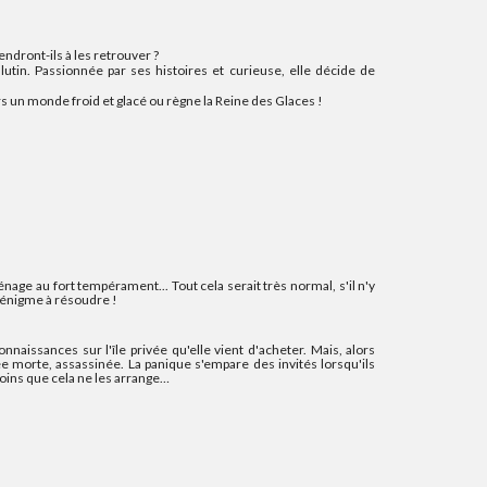
ndront-ils à les retrouver ?
lutin. Passionnée par ses histoires et curieuse, elle décide de
s un monde froid et glacé ou règne la Reine des Glaces !
age au fort tempérament... Tout cela serait très normal, s'il n'y
d'énigme à résoudre !
nnaissances sur l'île privée qu'elle vient d'acheter. Mais, alors
vée morte, assassinée. La panique s'empare des invités lorsqu'ils
 moins que cela ne les arrange…