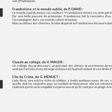
soir d'Halloween.
Framboisine et le monde oublié, de P. DAVID :
Le monde a perdu toutes ses couleurs ! Framboisine et tous ses amis parvie
Par une belle journée de printemps, Framboisine fait la rencontre d'un 
l'accompagner dans son monde coloré et joyeux.
Mais au détour des chemins, le lutin disparait et Framboisine découvre alor
Cluedo au collège, de V. MAUER :
Un collège, des professeurs, un principal, des élèves, et une femme de mén
avait pas l'arrivée d'une étrange visiteuse en fauteuil roulant et une drôle 
L'île du Crime, de G. MENUET :
Lady Stroy, une actrice riche et célèbre, a invité quelques-unes de ses co
qu'elle doit les rejoindre pour un cocktail de bienvenue, elle est retrou
réalisent que le ou la coupable est parmi eux et qu'ils sont pris au piège. A